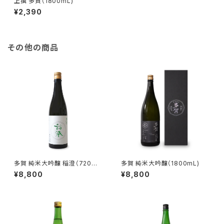
上撰 多賀（1800mL)
¥2,390
その他の商品
多賀 純米大吟醸 稲澄（720m
多賀 純米大吟醸（1800mL)
L)
¥8,800
¥8,800