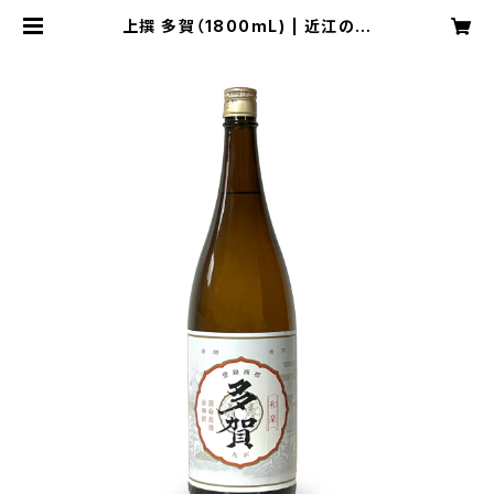
上撰 多賀（1800mL) | 近江の地
酒 多賀