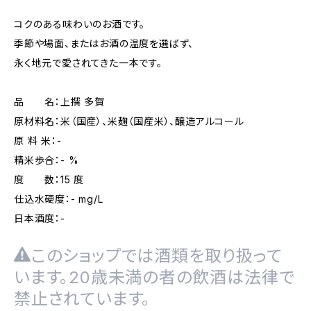
コクのある味わいのお酒です。
季節や場面、またはお酒の温度を選ばず、
永く地元で愛されてきた一本です。
品 名：上撰 多賀
原材料名：米（国産）、米麹（国産米）、醸造アルコール
原 料 米：-
精米歩合：- %
度 数：15 度
仕込水硬度：- mg/L
日本酒度：-
このショップでは酒類を取り扱って
います。20歳未満の者の飲酒は法律で
禁止されています。